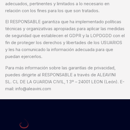
adecuados, pertinentes y limitados a lo necesario en
relación con los fines para los que son tratados.
El RESPONSABLE garantiza que ha implementado políticas
técnicas y organizativas apropiadas para aplicar las medidas
de seguridad que establecen el GDPR y la LOPDGDD con el
fin de proteger los derechos y libertades de los USUARIOS
y les ha comunicado la información adecuada para que
puedan ejercerlos.
Para más información sobre las garantías de privacidad,
puedes dirigirte al RESPONSABLE a través de ALEAVINI
SL. CL DE LA GUARDIA CIVIL, 1 3º – 24001 LEON (León). E-
mail: info@aleavini.com