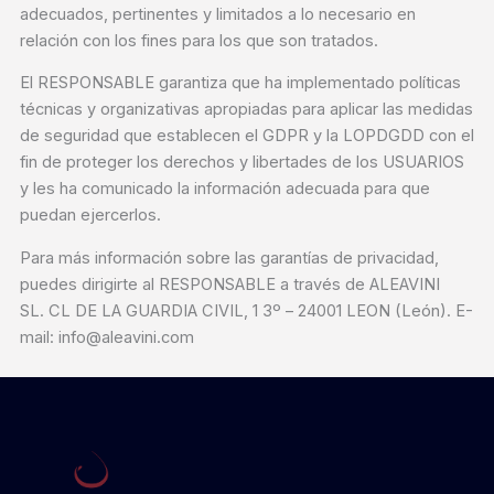
adecuados, pertinentes y limitados a lo necesario en
relación con los fines para los que son tratados.
El RESPONSABLE garantiza que ha implementado políticas
técnicas y organizativas apropiadas para aplicar las medidas
de seguridad que establecen el GDPR y la LOPDGDD con el
fin de proteger los derechos y libertades de los USUARIOS
y les ha comunicado la información adecuada para que
puedan ejercerlos.
Para más información sobre las garantías de privacidad,
puedes dirigirte al RESPONSABLE a través de ALEAVINI
SL. CL DE LA GUARDIA CIVIL, 1 3º – 24001 LEON (León). E-
mail: info@aleavini.com