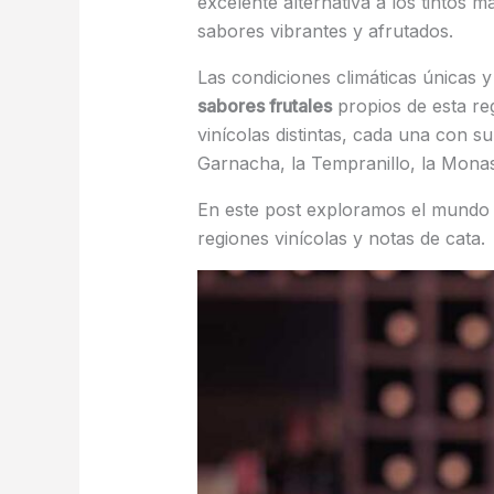
excelente alternativa a los tintos
sabores vibrantes y afrutados.
Las condiciones climáticas únicas y
sabores frutales
propios de esta reg
vinícolas distintas, cada una con 
Garnacha, la Tempranillo, la Monast
En este post exploramos el mundo
regiones vinícolas y notas de cata.