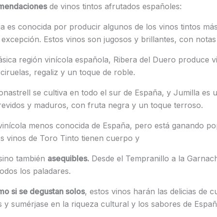
omendaciones
de vinos tintos afrutados españoles:
ja es conocida por producir algunos de los vinos tintos m
excepción. Estos vinos son jugosos y brillantes, con notas d
ásica región vinícola española, Ribera del Duero produce v
iruelas, regaliz y un toque de roble.
nastrell se cultiva en todo el sur de España, y Jumilla es 
trevidos y maduros, con fruta negra y un toque terroso.
vinícola menos conocida de España, pero está ganando po
Los vinos de Toro Tinto tienen cuerpo y
 sino también
asequibles.
Desde el Tempranillo a la Garnac
todos los paladares.
o si se degustan solos
, estos vinos harán las delicias de 
s y sumérjase en la riqueza cultural y los sabores de Españ