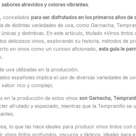
 sabores atrevidos y colores vibrantes
.
s, concebidos
para ser disfrutados en los primeros años de 
la de distintas variedades de uva, como Garnacha, Temprani
únicas y distintivas. En este artículo, titulado «Vinos tinto
os deliciosos vinos, explorando su historia, métodos de pr
perto en vinos como un curioso aficionado,
esta guía le per
s.
de uva utilizadas en la producción.
tados españoles implica el uso de diversas variedades de u
 sabor rico y complejo.
as en la producción de estos vinos
son Garnacha, Tempranill
r afrutado y especiado, mientras que la Tempranillo se uti
cantes.
sa, lo que las hace ideales para producir vinos tintos con 
r vinos tintos profundos, oscuros y tánicos, ideales para 