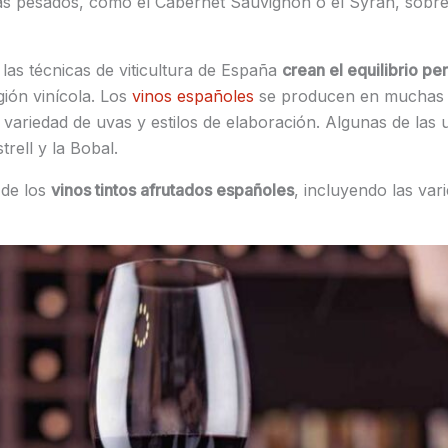
 más pesados, como el Cabernet Sauvignon o el Syrah, sobre
 las técnicas de viticultura de España
crean el equilibrio pe
ión vinícola. Los
vinos españoles
se producen en muchas r
su variedad de uvas y estilos de elaboración. Algunas de la
rell y la Bobal.
 de los
vinos tintos afrutados españoles
, incluyendo las va